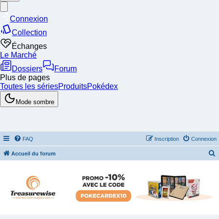
FAQ
Inscription
Connexion
Accueil du forum
e
c
h
e
r