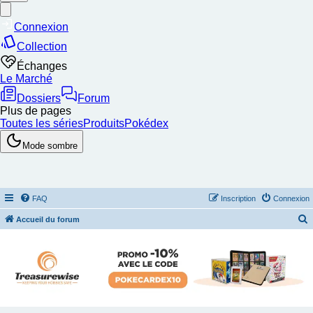
FAQ
Inscription
Connexion
Accueil du forum
e
c
h
e
r