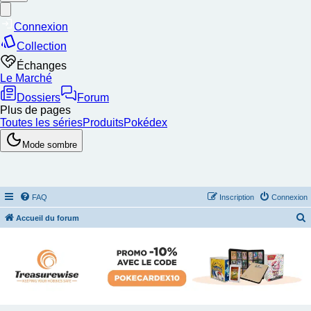
FAQ
Inscription
Connexion
Accueil du forum
e
c
h
e
r