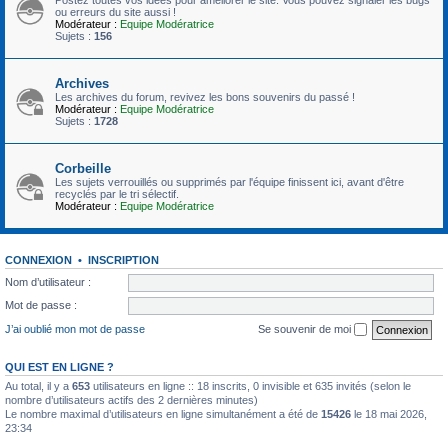
ou erreurs du site aussi !
Modérateur :
Equipe Modératrice
Sujets :
156
Archives
Les archives du forum, revivez les bons souvenirs du passé !
Modérateur :
Equipe Modératrice
Sujets :
1728
Corbeille
Les sujets verrouillés ou supprimés par l'équipe finissent ici, avant d'être
recyclés par le tri sélectif.
Modérateur :
Equipe Modératrice
CONNEXION
•
INSCRIPTION
Nom d’utilisateur :
Mot de passe :
J’ai oublié mon mot de passe
Se souvenir de moi
QUI EST EN LIGNE ?
Au total, il y a
653
utilisateurs en ligne :: 18 inscrits, 0 invisible et 635 invités (selon le
nombre d’utilisateurs actifs des 2 dernières minutes)
Le nombre maximal d’utilisateurs en ligne simultanément a été de
15426
le 18 mai 2026,
23:34