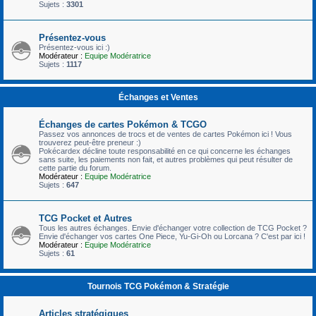
Sujets :
3301
Présentez-vous
Présentez-vous ici :)
Modérateur :
Equipe Modératrice
Sujets :
1117
Échanges et Ventes
Échanges de cartes Pokémon & TCGO
Passez vos annonces de trocs et de ventes de cartes Pokémon ici ! Vous
trouverez peut-être preneur :)
Pokécardex décline toute responsabilité en ce qui concerne les échanges
sans suite, les paiements non fait, et autres problèmes qui peut résulter de
cette partie du forum.
Modérateur :
Equipe Modératrice
Sujets :
647
TCG Pocket et Autres
Tous les autres échanges. Envie d'échanger votre collection de TCG Pocket ?
Envie d'échanger vos cartes One Piece, Yu-Gi-Oh ou Lorcana ? C'est par ici !
Modérateur :
Equipe Modératrice
Sujets :
61
Tournois TCG Pokémon & Stratégie
Articles stratégiques