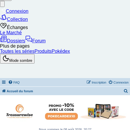
FAQ
Inscription
Connexion
Accueil du forum
e
c
h
e
r
Nous sommes le 08 août 2026, 20:27