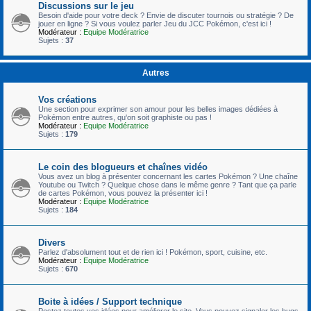
Discussions sur le jeu
Besoin d'aide pour votre deck ? Envie de discuter tournois ou stratégie ? De
jouer en ligne ? Si vous voulez parler Jeu du JCC Pokémon, c'est ici !
Modérateur :
Equipe Modératrice
Sujets :
37
Autres
Vos créations
Une section pour exprimer son amour pour les belles images dédiées à
Pokémon entre autres, qu'on soit graphiste ou pas !
Modérateur :
Equipe Modératrice
Sujets :
179
Le coin des blogueurs et chaînes vidéo
Vous avez un blog à présenter concernant les cartes Pokémon ? Une chaîne
Youtube ou Twitch ? Quelque chose dans le même genre ? Tant que ça parle
de cartes Pokémon, vous pouvez la présenter ici !
Modérateur :
Equipe Modératrice
Sujets :
184
Divers
Parlez d'absolument tout et de rien ici ! Pokémon, sport, cuisine, etc.
Modérateur :
Equipe Modératrice
Sujets :
670
Boite à idées / Support technique
Postez toutes vos idées pour améliorer le site. Vous pouvez signaler les bugs