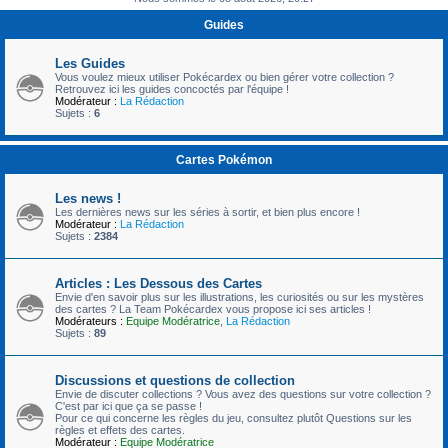
c
Guides
h
e
Les Guides
Vous voulez mieux utiliser Pokécardex ou bien gérer votre collection ?
r
Retrouvez ici les guides concoctés par l'équipe !
Modérateur :
La Rédaction
Sujets :
6
Cartes Pokémon
Les news !
Les dernières news sur les séries à sortir, et bien plus encore !
Modérateur :
La Rédaction
Sujets :
2384
Articles : Les Dessous des Cartes
Envie d'en savoir plus sur les illustrations, les curiosités ou sur les mystères
des cartes ? La Team Pokécardex vous propose ici ses articles !
Modérateurs :
Equipe Modératrice
,
La Rédaction
Sujets :
89
Discussions et questions de collection
Envie de discuter collections ? Vous avez des questions sur votre collection ?
C'est par ici que ça se passe !
Pour ce qui concerne les règles du jeu, consultez plutôt Questions sur les
règles et effets des cartes.
Modérateur :
Equipe Modératrice