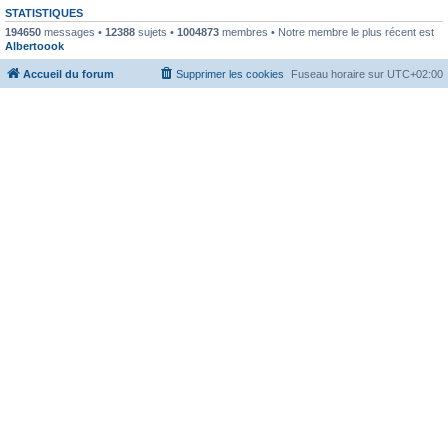
STATISTIQUES
194650
messages •
12388
sujets •
1004873
membres • Notre membre le plus récent est
Albertoook
Accueil du forum
Supprimer les cookies
Fuseau horaire sur
UTC+02:00