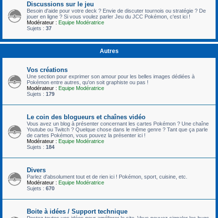
Discussions sur le jeu
Besoin d'aide pour votre deck ? Envie de discuter tournois ou stratégie ? De
jouer en ligne ? Si vous voulez parler Jeu du JCC Pokémon, c'est ici !
Modérateur :
Equipe Modératrice
Sujets :
37
Autres
Vos créations
Une section pour exprimer son amour pour les belles images dédiées à
Pokémon entre autres, qu'on soit graphiste ou pas !
Modérateur :
Equipe Modératrice
Sujets :
179
Le coin des blogueurs et chaînes vidéo
Vous avez un blog à présenter concernant les cartes Pokémon ? Une chaîne
Youtube ou Twitch ? Quelque chose dans le même genre ? Tant que ça parle
de cartes Pokémon, vous pouvez la présenter ici !
Modérateur :
Equipe Modératrice
Sujets :
184
Divers
Parlez d'absolument tout et de rien ici ! Pokémon, sport, cuisine, etc.
Modérateur :
Equipe Modératrice
Sujets :
670
Boite à idées / Support technique
Postez toutes vos idées pour améliorer le site. Vous pouvez signaler les bugs