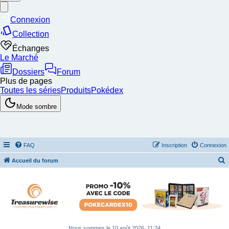
FAQ
Inscription
Connexion
Accueil du forum
e
c
h
e
r
Nous sommes le 10 août 2026, 11:24