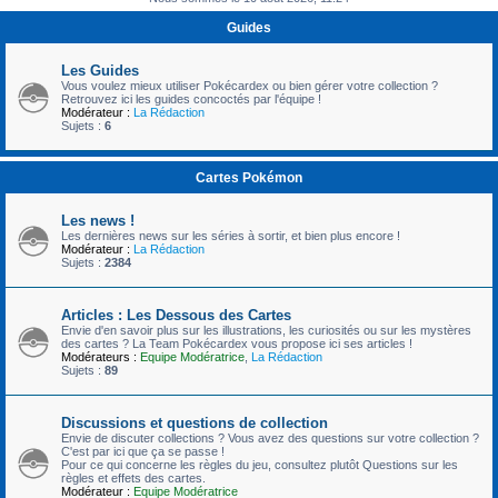
c
Guides
h
e
Les Guides
Vous voulez mieux utiliser Pokécardex ou bien gérer votre collection ?
r
Retrouvez ici les guides concoctés par l'équipe !
Modérateur :
La Rédaction
Sujets :
6
Cartes Pokémon
Les news !
Les dernières news sur les séries à sortir, et bien plus encore !
Modérateur :
La Rédaction
Sujets :
2384
Articles : Les Dessous des Cartes
Envie d'en savoir plus sur les illustrations, les curiosités ou sur les mystères
des cartes ? La Team Pokécardex vous propose ici ses articles !
Modérateurs :
Equipe Modératrice
,
La Rédaction
Sujets :
89
Discussions et questions de collection
Envie de discuter collections ? Vous avez des questions sur votre collection ?
C'est par ici que ça se passe !
Pour ce qui concerne les règles du jeu, consultez plutôt Questions sur les
règles et effets des cartes.
Modérateur :
Equipe Modératrice