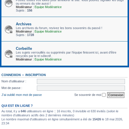
ou erreurs du site aussi !
Modérateur :
Equipe Modératrice
Sujets :
156
Archives
Les archives du forum, revivez les bons souvenirs du passé !
Modérateur :
Equipe Modératrice
Sujets :
1728
Corbeille
Les sujets verrouillés ou supprimés par l'équipe finissent ici, avant d'être
recyclés par le tri sélectif.
Modérateur :
Equipe Modératrice
CONNEXION
•
INSCRIPTION
Nom d’utilisateur :
Mot de passe :
J’ai oublié mon mot de passe
Se souvenir de moi
QUI EST EN LIGNE ?
Au total, il y a
646
utilisateurs en ligne :: 16 inscrits, 0 invisible et 630 invités (selon le
nombre d’utilisateurs actifs des 2 dernières minutes)
Le nombre maximal d’utilisateurs en ligne simultanément a été de
15426
le 18 mai 2026,
23:34