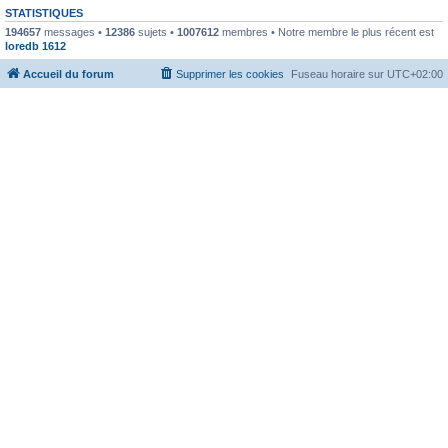
STATISTIQUES
194657
messages •
12386
sujets •
1007612
membres • Notre membre le plus récent est
loredb 1612
Accueil du forum
Supprimer les cookies
Fuseau horaire sur
UTC+02:00