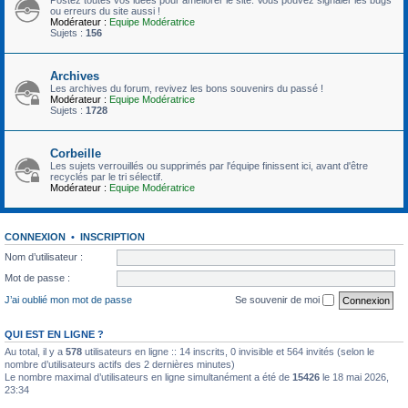
ou erreurs du site aussi !
Modérateur :
Equipe Modératrice
Sujets :
156
Archives
Les archives du forum, revivez les bons souvenirs du passé !
Modérateur :
Equipe Modératrice
Sujets :
1728
Corbeille
Les sujets verrouillés ou supprimés par l'équipe finissent ici, avant d'être
recyclés par le tri sélectif.
Modérateur :
Equipe Modératrice
CONNEXION
•
INSCRIPTION
Nom d’utilisateur :
Mot de passe :
J’ai oublié mon mot de passe
Se souvenir de moi
QUI EST EN LIGNE ?
Au total, il y a
578
utilisateurs en ligne :: 14 inscrits, 0 invisible et 564 invités (selon le
nombre d’utilisateurs actifs des 2 dernières minutes)
Le nombre maximal d’utilisateurs en ligne simultanément a été de
15426
le 18 mai 2026,
23:34