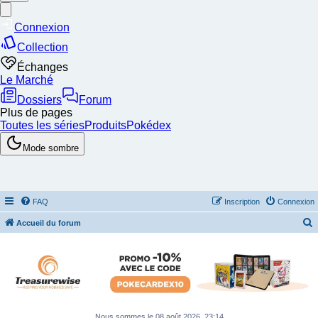
FAQ
Inscription
Connexion
Accueil du forum
e
c
h
e
r
Nous sommes le 08 août 2026, 23:14