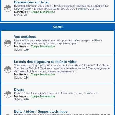
Discussions sur le jeu
Besoin d'aide pour votre deck ? Envie de discuter tournois ou stratégie ? De
jouer en ligne ? Si vous voulez parler Jeu du JCC Pokémon, c'est ici !
Modérateur :
Equipe Modératrice
Sujets :
37
Autres
Vos créations
Une section pour exprimer son amour pour les belles images dédiées à
Pokémon entre autres, qu'on soit graphiste ou pas !
Modérateur :
Equipe Modératrice
Sujets :
179
Le coin des blogueurs et chaînes vidéo
Vous avez un blog à présenter concernant les cartes Pokémon ? Une chaîne
Youtube ou Twitch ? Quelque chose dans le même genre ? Tant que ça parle
de cartes Pokémon, vous pouvez la présenter ici !
Modérateur :
Equipe Modératrice
Sujets :
184
Divers
Parlez d'absolument tout et de rien ici ! Pokémon, sport, cuisine, etc.
Modérateur :
Equipe Modératrice
Sujets :
670
Boite à idées / Support technique
Postez toutes vos idées pour améliorer le site. Vous pouvez signaler les bugs