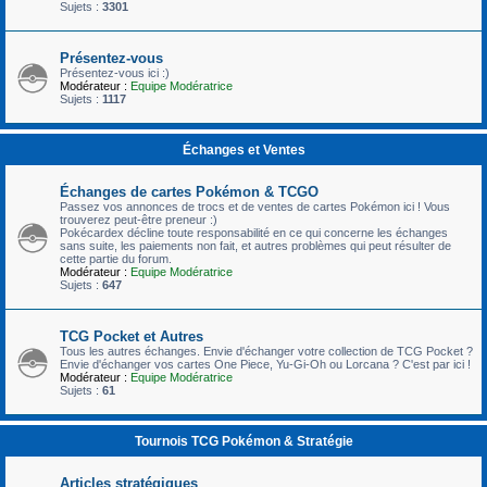
Sujets :
3301
Présentez-vous
Présentez-vous ici :)
Modérateur :
Equipe Modératrice
Sujets :
1117
Échanges et Ventes
Échanges de cartes Pokémon & TCGO
Passez vos annonces de trocs et de ventes de cartes Pokémon ici ! Vous
trouverez peut-être preneur :)
Pokécardex décline toute responsabilité en ce qui concerne les échanges
sans suite, les paiements non fait, et autres problèmes qui peut résulter de
cette partie du forum.
Modérateur :
Equipe Modératrice
Sujets :
647
TCG Pocket et Autres
Tous les autres échanges. Envie d'échanger votre collection de TCG Pocket ?
Envie d'échanger vos cartes One Piece, Yu-Gi-Oh ou Lorcana ? C'est par ici !
Modérateur :
Equipe Modératrice
Sujets :
61
Tournois TCG Pokémon & Stratégie
Articles stratégiques