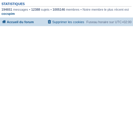
STATISTIQUES
194651
messages •
12388
sujets •
1005146
membres • Notre membre le plus récent est
cocspim
Accueil du forum
Supprimer les cookies
Fuseau horaire sur
UTC+02:00