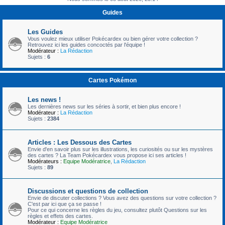
c
Guides
h
e
Les Guides
Vous voulez mieux utiliser Pokécardex ou bien gérer votre collection ?
r
Retrouvez ici les guides concoctés par l'équipe !
Modérateur :
La Rédaction
Sujets :
6
Cartes Pokémon
Les news !
Les dernières news sur les séries à sortir, et bien plus encore !
Modérateur :
La Rédaction
Sujets :
2384
Articles : Les Dessous des Cartes
Envie d'en savoir plus sur les illustrations, les curiosités ou sur les mystères
des cartes ? La Team Pokécardex vous propose ici ses articles !
Modérateurs :
Equipe Modératrice
,
La Rédaction
Sujets :
89
Discussions et questions de collection
Envie de discuter collections ? Vous avez des questions sur votre collection ?
C'est par ici que ça se passe !
Pour ce qui concerne les règles du jeu, consultez plutôt Questions sur les
règles et effets des cartes.
Modérateur :
Equipe Modératrice