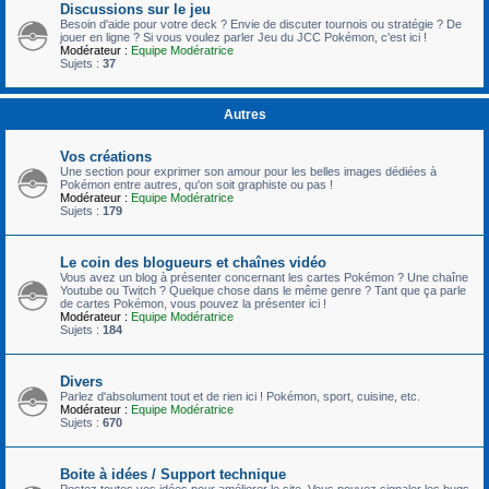
Discussions sur le jeu
Besoin d'aide pour votre deck ? Envie de discuter tournois ou stratégie ? De
jouer en ligne ? Si vous voulez parler Jeu du JCC Pokémon, c'est ici !
Modérateur :
Equipe Modératrice
Sujets :
37
Autres
Vos créations
Une section pour exprimer son amour pour les belles images dédiées à
Pokémon entre autres, qu'on soit graphiste ou pas !
Modérateur :
Equipe Modératrice
Sujets :
179
Le coin des blogueurs et chaînes vidéo
Vous avez un blog à présenter concernant les cartes Pokémon ? Une chaîne
Youtube ou Twitch ? Quelque chose dans le même genre ? Tant que ça parle
de cartes Pokémon, vous pouvez la présenter ici !
Modérateur :
Equipe Modératrice
Sujets :
184
Divers
Parlez d'absolument tout et de rien ici ! Pokémon, sport, cuisine, etc.
Modérateur :
Equipe Modératrice
Sujets :
670
Boite à idées / Support technique
Postez toutes vos idées pour améliorer le site. Vous pouvez signaler les bugs