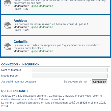
ou erreurs du site aussi !
Modérateur :
Equipe Modératrice
Sujets :
156
Archives
Les archives du forum, revivez les bons souvenirs du passé !
Modérateur :
Equipe Modératrice
Sujets :
1728
Corbeille
Les sujets verrouillés ou supprimés par l'équipe finissent ici, avant d'être
recyclés par le tri sélectif.
Modérateur :
Equipe Modératrice
CONNEXION
•
INSCRIPTION
Nom d’utilisateur :
Mot de passe :
J’ai oublié mon mot de passe
Se souvenir de moi
QUI EST EN LIGNE ?
Au total, il y a
830
utilisateurs en ligne :: 21 inscrits, 0 invisible et 809 invités (selon le
nombre d’utilisateurs actifs des 2 dernières minutes)
Le nombre maximal d’utilisateurs en ligne simultanément a été de
15426
le 18 mai 2026,
23:34