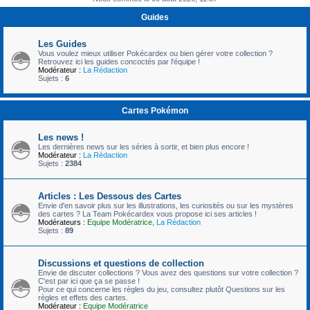
c
Guides
h
e
Les Guides
Vous voulez mieux utiliser Pokécardex ou bien gérer votre collection ?
r
Retrouvez ici les guides concoctés par l'équipe !
Modérateur :
La Rédaction
Sujets :
6
Cartes Pokémon
Les news !
Les dernières news sur les séries à sortir, et bien plus encore !
Modérateur :
La Rédaction
Sujets :
2384
Articles : Les Dessous des Cartes
Envie d'en savoir plus sur les illustrations, les curiosités ou sur les mystères
des cartes ? La Team Pokécardex vous propose ici ses articles !
Modérateurs :
Equipe Modératrice
,
La Rédaction
Sujets :
89
Discussions et questions de collection
Envie de discuter collections ? Vous avez des questions sur votre collection ?
C'est par ici que ça se passe !
Pour ce qui concerne les règles du jeu, consultez plutôt Questions sur les
règles et effets des cartes.
Modérateur :
Equipe Modératrice