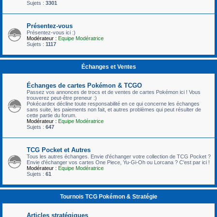
Sujets :
3301
Présentez-vous
Présentez-vous ici :)
Modérateur :
Equipe Modératrice
Sujets :
1117
Échanges et Ventes
Échanges de cartes Pokémon & TCGO
Passez vos annonces de trocs et de ventes de cartes Pokémon ici ! Vous
trouverez peut-être preneur :)
Pokécardex décline toute responsabilité en ce qui concerne les échanges
sans suite, les paiements non fait, et autres problèmes qui peut résulter de
cette partie du forum.
Modérateur :
Equipe Modératrice
Sujets :
647
TCG Pocket et Autres
Tous les autres échanges. Envie d'échanger votre collection de TCG Pocket ?
Envie d'échanger vos cartes One Piece, Yu-Gi-Oh ou Lorcana ? C'est par ici !
Modérateur :
Equipe Modératrice
Sujets :
61
Tournois TCG Pokémon & Stratégie
Articles stratégiques