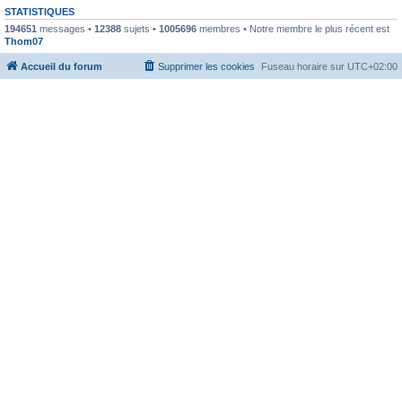
STATISTIQUES
194651
messages •
12388
sujets •
1005696
membres • Notre membre le plus récent est
Thom07
Accueil du forum
Supprimer les cookies
Fuseau horaire sur
UTC+02:00