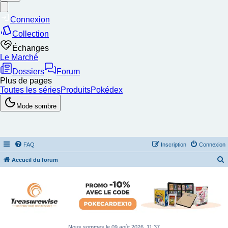
FAQ
Inscription
Connexion
Accueil du forum
e
c
h
e
r
Nous sommes le 09 août 2026, 11:37