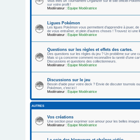
Vous êtes un Tournament Organizer sur le site officiel Pokémo
sur votre profil !
Modérateur :
Equipe Modératrice
Ligues Pokémon
Les ligues Pokémon vous permettent d'apprendre à jouer, de 
de vous entraîner, et plein d'autres choses ! Trouvez ici un
Modérateur :
Equipe Modératrice
Questions sur les règles et effets des cartes.
Des questions sur les règles du jeu ? Un problème sur une ca
Mais si ça concerne comment reconnaître la rareté d'une carte
Discussions et questions des collectionneurs.
Modérateur :
Equipe Modératrice
Discussions sur le jeu
Besoin d'aide pour votre deck ? Envie de discuter tournois ou
Pokémon, c'est ici !
Modérateur :
Equipe Modératrice
AUTRES
Vos créations
Une section pour exprimer son amour pour les belles images 
Modérateur :
Equipe Modératrice
Le coin des blogueurs et chaînes vidéo