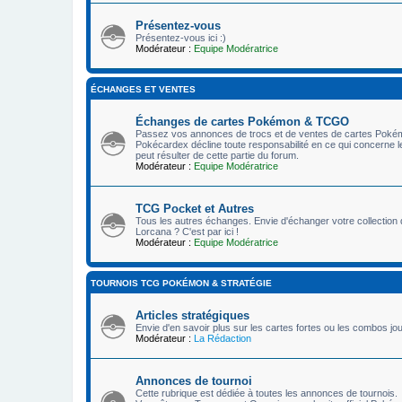
Présentez-vous
Présentez-vous ici :)
Modérateur :
Equipe Modératrice
ÉCHANGES ET VENTES
Échanges de cartes Pokémon & TCGO
Passez vos annonces de trocs et de ventes de cartes Pokémon
Pokécardex décline toute responsabilité en ce qui concerne l
peut résulter de cette partie du forum.
Modérateur :
Equipe Modératrice
TCG Pocket et Autres
Tous les autres échanges. Envie d'échanger votre collectio
Lorcana ? C'est par ici !
Modérateur :
Equipe Modératrice
TOURNOIS TCG POKÉMON & STRATÉGIE
Articles stratégiques
Envie d'en savoir plus sur les cartes fortes ou les combos j
Modérateur :
La Rédaction
Annonces de tournoi
Cette rubrique est dédiée à toutes les annonces de tournois.