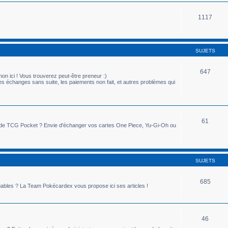
1117
SUJETS
647
 ici ! Vous trouverez peut-être preneur :)
es échanges sans suite, les paiements non fait, et autres problèmes qui
61
n de TCG Pocket ? Envie d'échanger vos cartes One Piece, Yu-Gi-Oh ou
SUJETS
685
ouables ? La Team Pokécardex vous propose ici ses articles !
46