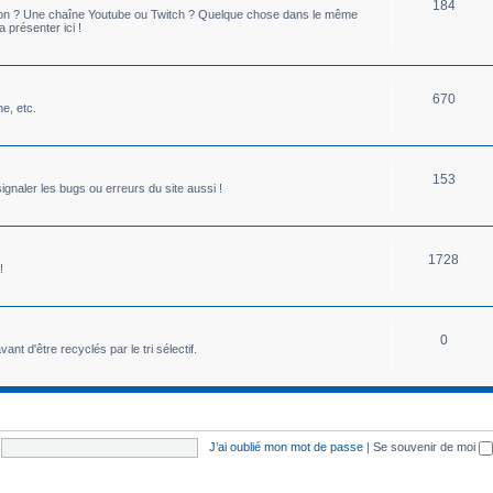
184
mon ? Une chaîne Youtube ou Twitch ? Quelque chose dans le même
présenter ici !
670
ne, etc.
153
ignaler les bugs ou erreurs du site aussi !
1728
!
0
ant d'être recyclés par le tri sélectif.
J’ai oublié mon mot de passe
|
Se souvenir de moi