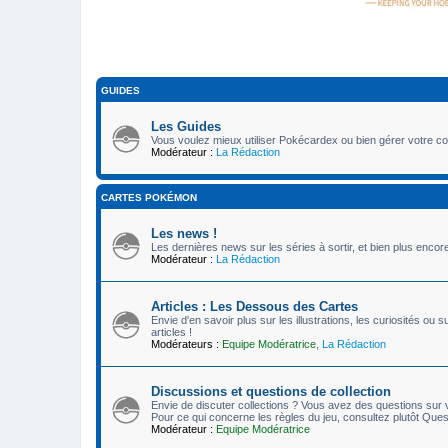
GUIDES
Les Guides
Vous voulez mieux utiliser Pokécardex ou bien gérer votre col
Modérateur :
La Rédaction
CARTES POKÉMON
Les news !
Les dernières news sur les séries à sortir, et bien plus encore
Modérateur :
La Rédaction
Articles : Les Dessous des Cartes
Envie d'en savoir plus sur les illustrations, les curiosités 
articles !
Modérateurs :
Equipe Modératrice
,
La Rédaction
Discussions et questions de collection
Envie de discuter collections ? Vous avez des questions sur vo
Pour ce qui concerne les règles du jeu, consultez plutôt Quest
Modérateur :
Equipe Modératrice