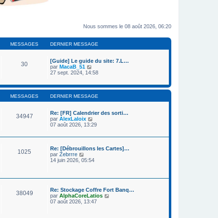
Nous sommes le 08 août 2026, 06:20
MESSAGES
DERNIER MESSAGE
[Guide] Le guide du site: 7.L…
30
C
par
MacaB_51
o
27 sept. 2024, 14:58
n
s
u
l
MESSAGES
DERNIER MESSAGE
t
e
Re: [FR] Calendrier des sorti…
r
34947
C
par
AlexLaloix
l
o
07 août 2026, 13:29
e
n
d
s
e
u
r
l
n
Re: [Débrouillons les Cartes]…
1025
t
C
i
par
Zebrrre
e
o
e
14 juin 2026, 05:54
r
n
r
l
s
m
e
u
e
d
l
s
e
t
s
Re: Stockage Coffre Fort Banq…
38049
r
e
a
C
par
AlphaCoreLatios
n
r
g
o
07 août 2026, 13:47
i
l
e
n
e
e
s
r