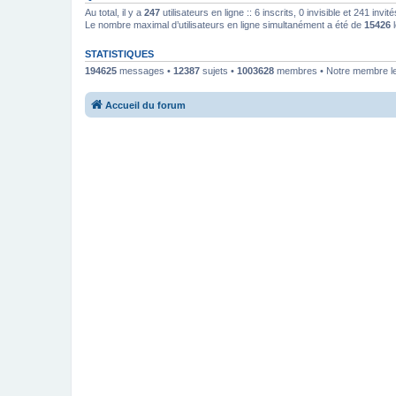
Au total, il y a
247
utilisateurs en ligne :: 6 inscrits, 0 invisible et 241 inv
Le nombre maximal d’utilisateurs en ligne simultanément a été de
15426
l
STATISTIQUES
194625
messages •
12387
sujets •
1003628
membres • Notre membre le
Accueil du forum