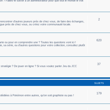
n ? Faites-le savoir à un administrateur pour que tout le monde le voit
2
rencontrer d'autres joueurs près de chez vous, de faire des échanges,
e ligue près de chez vous, ou créez votre communauté locale.
620
rte ou pour en comprendre une ? Toutes les questions vont ici !
, sa série, ou d'autres questions pour votre collection, consultez plutôt
37
 stratégie ? De jouer en ligne ? Si vous voulez parler Jeu du JCC
SUJETS
179
dédiées à Pokémon entre autres, qu'on soit graphiste ou pas !