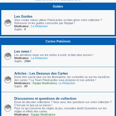
c
Guides
h
e
Les Guides
Vous voulez mieux utiliser Pokécardex ou bien gérer votre collection ?
r
Retrouvez ici les guides concoctés par l'équipe !
Modérateur :
La Rédaction
Sujets :
6
Cartes Pokémon
Les news !
Les dernières news sur les séries à sortir, et bien plus encore !
Modérateur :
La Rédaction
Sujets :
2384
Articles : Les Dessous des Cartes
Envie d'en savoir plus sur les illustrations, les curiosités ou sur les mystères
des cartes ? La Team Pokécardex vous propose ici ses articles !
Modérateurs :
Equipe Modératrice
,
La Rédaction
Sujets :
89
Discussions et questions de collection
Envie de discuter collections ? Vous avez des questions sur votre collection ?
C'est par ici que ça se passe !
Pour ce qui concerne les règles du jeu, consultez plutôt Questions sur les
règles et effets des cartes.
Modérateur :
Equipe Modératrice