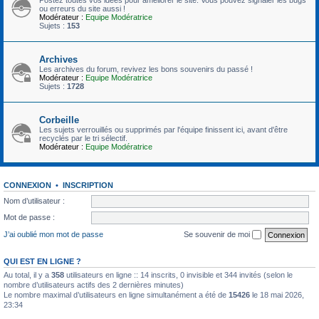
ou erreurs du site aussi !
Modérateur :
Equipe Modératrice
Sujets :
153
Archives
Les archives du forum, revivez les bons souvenirs du passé !
Modérateur :
Equipe Modératrice
Sujets :
1728
Corbeille
Les sujets verrouillés ou supprimés par l'équipe finissent ici, avant d'être
recyclés par le tri sélectif.
Modérateur :
Equipe Modératrice
CONNEXION
•
INSCRIPTION
Nom d’utilisateur :
Mot de passe :
J’ai oublié mon mot de passe
Se souvenir de moi
QUI EST EN LIGNE ?
Au total, il y a
358
utilisateurs en ligne :: 14 inscrits, 0 invisible et 344 invités (selon le
nombre d’utilisateurs actifs des 2 dernières minutes)
Le nombre maximal d’utilisateurs en ligne simultanément a été de
15426
le 18 mai 2026,
23:34