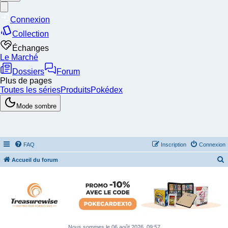
FAQ
Inscription
Connexion
Accueil du forum
e
c
h
e
r
Nous sommes le 06 août 2026, 09:57