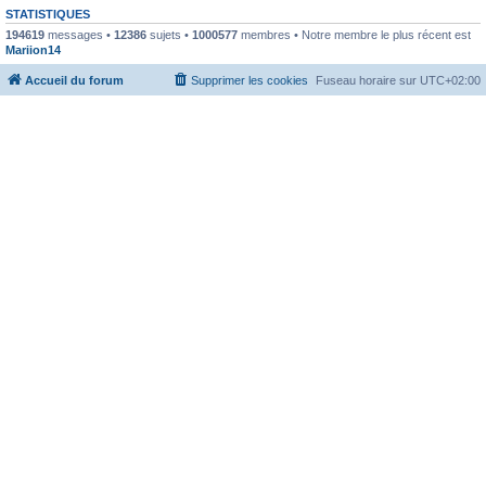
STATISTIQUES
194619
messages •
12386
sujets •
1000577
membres • Notre membre le plus récent est
Mariion14
Accueil du forum
Supprimer les cookies
Fuseau horaire sur
UTC+02:00