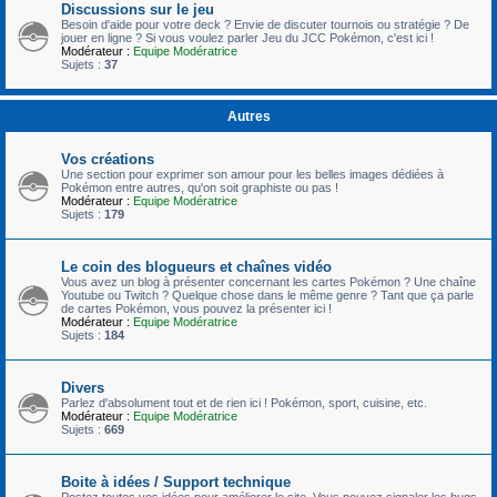
Discussions sur le jeu
Besoin d'aide pour votre deck ? Envie de discuter tournois ou stratégie ? De
jouer en ligne ? Si vous voulez parler Jeu du JCC Pokémon, c'est ici !
Modérateur :
Equipe Modératrice
Sujets :
37
Autres
Vos créations
Une section pour exprimer son amour pour les belles images dédiées à
Pokémon entre autres, qu'on soit graphiste ou pas !
Modérateur :
Equipe Modératrice
Sujets :
179
Le coin des blogueurs et chaînes vidéo
Vous avez un blog à présenter concernant les cartes Pokémon ? Une chaîne
Youtube ou Twitch ? Quelque chose dans le même genre ? Tant que ça parle
de cartes Pokémon, vous pouvez la présenter ici !
Modérateur :
Equipe Modératrice
Sujets :
184
Divers
Parlez d'absolument tout et de rien ici ! Pokémon, sport, cuisine, etc.
Modérateur :
Equipe Modératrice
Sujets :
669
Boite à idées / Support technique
Postez toutes vos idées pour améliorer le site. Vous pouvez signaler les bugs