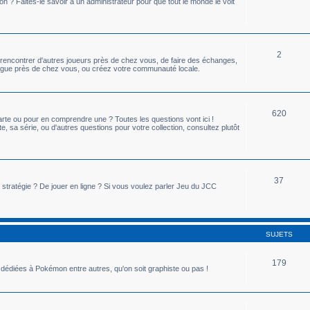
n ? Faites-le savoir à un administrateur pour que tout le monde le voit
2
rencontrer d'autres joueurs près de chez vous, de faire des échanges,
e ligue près de chez vous, ou créez votre communauté locale.
620
rte ou pour en comprendre une ? Toutes les questions vont ici !
, sa série, ou d'autres questions pour votre collection, consultez plutôt
37
 stratégie ? De jouer en ligne ? Si vous voulez parler Jeu du JCC
SUJETS
179
dédiées à Pokémon entre autres, qu'on soit graphiste ou pas !