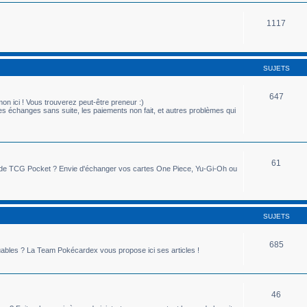
1117
SUJETS
647
 ici ! Vous trouverez peut-être preneur :)
es échanges sans suite, les paiements non fait, et autres problèmes qui
61
n de TCG Pocket ? Envie d'échanger vos cartes One Piece, Yu-Gi-Oh ou
SUJETS
685
ouables ? La Team Pokécardex vous propose ici ses articles !
46