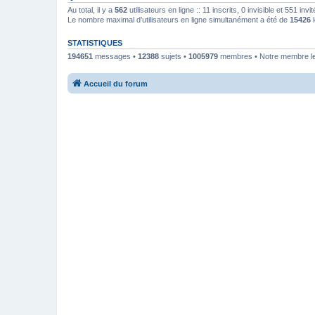
Au total, il y a
562
utilisateurs en ligne :: 11 inscrits, 0 invisible et 551 in
Le nombre maximal d’utilisateurs en ligne simultanément a été de
15426
l
STATISTIQUES
194651
messages •
12388
sujets •
1005979
membres • Notre membre le
Accueil du forum