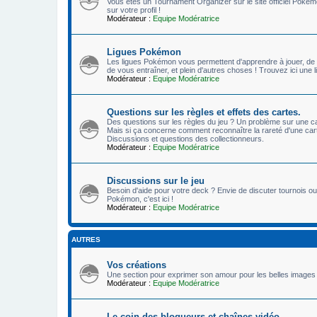
Vous êtes un Tournament Organizer sur le site officiel Pokémo
sur votre profil !
Modérateur :
Equipe Modératrice
Ligues Pokémon
Les ligues Pokémon vous permettent d'apprendre à jouer, de 
de vous entraîner, et plein d'autres choses ! Trouvez ici un
Modérateur :
Equipe Modératrice
Questions sur les règles et effets des cartes.
Des questions sur les règles du jeu ? Un problème sur une ca
Mais si ça concerne comment reconnaître la rareté d'une carte
Discussions et questions des collectionneurs.
Modérateur :
Equipe Modératrice
Discussions sur le jeu
Besoin d'aide pour votre deck ? Envie de discuter tournois ou
Pokémon, c'est ici !
Modérateur :
Equipe Modératrice
AUTRES
Vos créations
Une section pour exprimer son amour pour les belles images 
Modérateur :
Equipe Modératrice
Le coin des blogueurs et chaînes vidéo