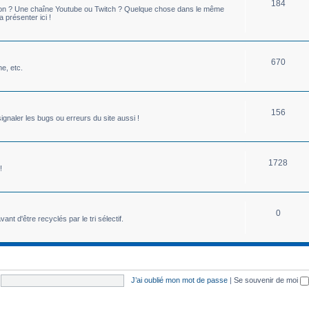
184
mon ? Une chaîne Youtube ou Twitch ? Quelque chose dans le même
présenter ici !
670
ne, etc.
156
ignaler les bugs ou erreurs du site aussi !
1728
!
0
ant d'être recyclés par le tri sélectif.
J’ai oublié mon mot de passe
|
Se souvenir de moi