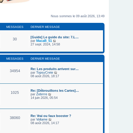
Nous sommes le 09 août 2026, 13:49
MESSAGES
DERNIER MESSAGE
[Guide] Le guide du site: 7.L…
30
C
par
MacaB_51
o
27 sept. 2024, 14:58
n
s
u
l
MESSAGES
DERNIER MESSAGE
t
e
Re: Les produits arrivent sur…
r
34954
C
par
TopsyCrete
l
o
08 août 2026, 18:17
e
n
d
s
e
u
r
l
n
Re: [Débrouillons les Cartes]…
1025
t
C
i
par
Zebrrre
e
o
e
14 juin 2026, 05:54
r
n
r
l
s
m
e
u
e
d
l
s
e
t
s
Re: Vrai ou faux booster ?
38060
r
e
a
C
par
Voltame
n
r
g
o
08 août 2026, 14:17
i
l
e
n
e
e
s
r