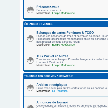
Présentez-vous
Présentez-vous ici :)
Modérateur :
Equipe Modératrice
ÉCHANGES ET VENTES
Échanges de cartes Pokémon & TCGO
Passez vos annonces de trocs et de ventes de cartes Pokémon
Pokécardex décline toute responsabilité en ce qui concerne l
peut résulter de cette partie du forum.
Modérateur :
Equipe Modératrice
TCG Pocket et Autres
Tous les autres échanges. Envie d'échanger votre collectio
Lorcana ? C'est par ici !
Modérateur :
Equipe Modératrice
TOURNOIS TCG POKÉMON & STRATÉGIE
Articles stratégiques
Envie d'en savoir plus sur les cartes fortes ou les combos j
Modérateur :
La Rédaction
Annonces de tournoi
Cette rubrique est dédiée à toutes les annonces de tournois.