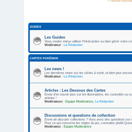
GUIDES
Les Guides
Vous voulez mieux utiliser Pokécardex ou bien gérer votre col
Modérateur :
La Rédaction
CARTES POKÉMON
Les news !
Les dernières news sur les séries à sortir, et bien plus encore
Modérateur :
La Rédaction
Articles : Les Dessous des Cartes
Envie d'en savoir plus sur les illustrations, les curiosités 
articles !
Modérateurs :
Equipe Modératrice
,
La Rédaction
Discussions et questions de collection
Envie de discuter collections ? Vous avez des questions sur vo
Pour ce qui concerne les règles du jeu, consultez plutôt Quest
Modérateur :
Equipe Modératrice