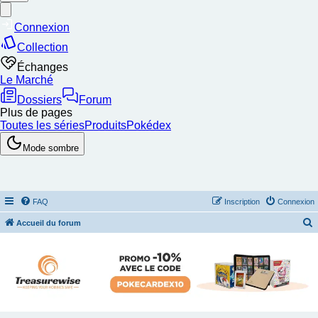
FAQ
Inscription
Connexion
Accueil du forum
e
c
h
e
r