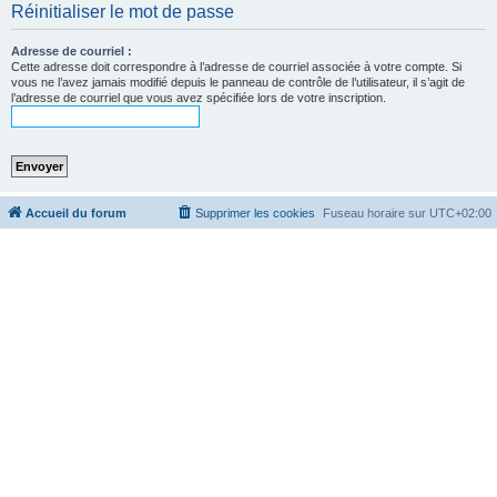
Réinitialiser le mot de passe
c
h
Adresse de courriel :
e
Cette adresse doit correspondre à l’adresse de courriel associée à votre compte. Si
vous ne l’avez jamais modifié depuis le panneau de contrôle de l’utilisateur, il s’agit de
r
l’adresse de courriel que vous avez spécifiée lors de votre inscription.
Accueil du forum
Supprimer les cookies
Fuseau horaire sur
UTC+02:00