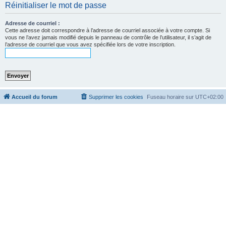
Réinitialiser le mot de passe
c
h
Adresse de courriel :
e
Cette adresse doit correspondre à l’adresse de courriel associée à votre compte. Si
vous ne l’avez jamais modifié depuis le panneau de contrôle de l’utilisateur, il s’agit de
r
l’adresse de courriel que vous avez spécifiée lors de votre inscription.
Accueil du forum
Supprimer les cookies
Fuseau horaire sur
UTC+02:00