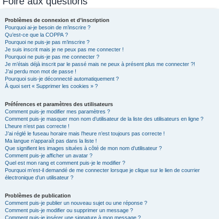
Foire aux questions
c
h
Problèmes de connexion et d’inscription
Pourquoi ai-je besoin de m’inscrire ?
e
Qu’est-ce que la COPPA ?
r
Pourquoi ne puis-je pas m’inscrire ?
Je suis inscrit mais je ne peux pas me connecter !
Pourquoi ne puis-je pas me connecter ?
Je m’étais déjà inscrit par le passé mais ne peux à présent plus me connecter ?!
J’ai perdu mon mot de passe !
Pourquoi suis-je déconnecté automatiquement ?
À quoi sert « Supprimer les cookies » ?
Préférences et paramètres des utilisateurs
Comment puis-je modifier mes paramètres ?
Comment puis-je masquer mon nom d’utilisateur de la liste des utilisateurs en ligne ?
L’heure n’est pas correcte !
J’ai réglé le fuseau horaire mais l’heure n’est toujours pas correcte !
Ma langue n’apparaît pas dans la liste !
Que signifient les images situées à côté de mon nom d’utilisateur ?
Comment puis-je afficher un avatar ?
Quel est mon rang et comment puis-je le modifier ?
Pourquoi m’est-il demandé de me connecter lorsque je clique sur le lien de courrier
électronique d’un utilisateur ?
Problèmes de publication
Comment puis-je publier un nouveau sujet ou une réponse ?
Comment puis-je modifier ou supprimer un message ?
Comment puis-je insérer une signature à mon message ?