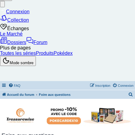
FAQ
Inscription
Connexion
Accueil du forum
Foire aux questions
e
c
h
e
r