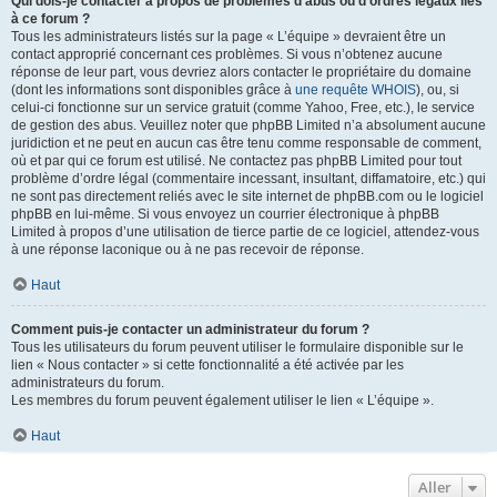
Qui dois-je contacter à propos de problèmes d’abus ou d’ordres légaux liés
à ce forum ?
Tous les administrateurs listés sur la page « L’équipe » devraient être un
contact approprié concernant ces problèmes. Si vous n’obtenez aucune
réponse de leur part, vous devriez alors contacter le propriétaire du domaine
(dont les informations sont disponibles grâce à
une requête WHOIS
), ou, si
celui-ci fonctionne sur un service gratuit (comme Yahoo, Free, etc.), le service
de gestion des abus. Veuillez noter que phpBB Limited n’a absolument aucune
juridiction et ne peut en aucun cas être tenu comme responsable de comment,
où et par qui ce forum est utilisé. Ne contactez pas phpBB Limited pour tout
problème d’ordre légal (commentaire incessant, insultant, diffamatoire, etc.) qui
ne sont pas directement reliés avec le site internet de phpBB.com ou le logiciel
phpBB en lui-même. Si vous envoyez un courrier électronique à phpBB
Limited à propos d’une utilisation de tierce partie de ce logiciel, attendez-vous
à une réponse laconique ou à ne pas recevoir de réponse.
Haut
Comment puis-je contacter un administrateur du forum ?
Tous les utilisateurs du forum peuvent utiliser le formulaire disponible sur le
lien « Nous contacter » si cette fonctionnalité a été activée par les
administrateurs du forum.
Les membres du forum peuvent également utiliser le lien « L’équipe ».
Haut
Aller