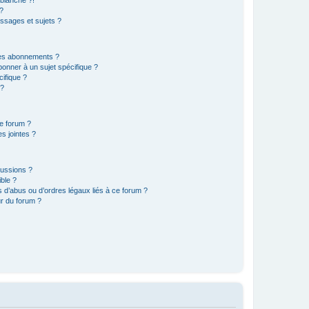
?
ssages et sujets ?
t les abonnements ?
onner à un sujet spécifique ?
ifique ?
 ?
ce forum ?
s jointes ?
cussions ?
ible ?
 d’abus ou d’ordres légaux liés à ce forum ?
r du forum ?