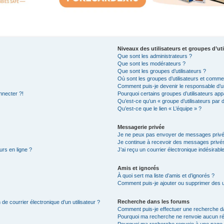
Niveaux des utilisateurs et groupes d’uti
Que sont les administrateurs ?
Que sont les modérateurs ?
Que sont les groupes d’utilisateurs ?
Où sont les groupes d’utilisateurs et commen
Comment puis-je devenir le responsable d’un
nnecter ?!
Pourquoi certains groupes d’utilisateurs app
Qu’est-ce qu’un « groupe d’utilisateurs par 
Qu’est-ce que le lien « L’équipe » ?
Messagerie privée
Je ne peux pas envoyer de messages privé
Je continue à recevoir des messages privés 
urs en ligne ?
J’ai reçu un courrier électronique indésirabl
Amis et ignorés
À quoi sert ma liste d’amis et d’ignorés ?
Comment puis-je ajouter ou supprimer des uti
Recherche dans les forums
de courrier électronique d’un utilisateur ?
Comment puis-je effectuer une recherche d
Pourquoi ma recherche ne renvoie aucun ré
Pourquoi ma recherche renvoie à une page 