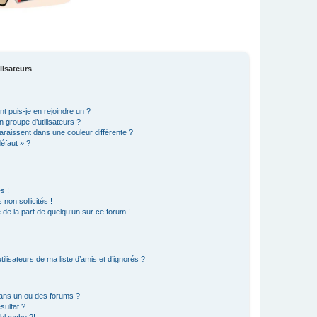
lisateurs
t puis-je en rejoindre un ?
 groupe d’utilisateurs ?
araissent dans une couleur différente ?
défaut » ?
s !
non sollicités !
e de la part de quelqu’un sur ce forum !
lisateurs de ma liste d’amis et d’ignorés ?
ans un ou des forums ?
sultat ?
blanche ?!