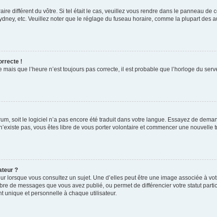
aire différent du vôtre. Si tel était le cas, veuillez vous rendre dans le panneau de co
ey, etc. Veuillez noter que le réglage du fuseau horaire, comme la plupart des autr
orrecte !
 mais que l’heure n’est toujours pas correcte, il est probable que l’horloge du serve
orum, soit le logiciel n’a pas encore été traduit dans votre langue. Essayez de deman
 n’existe pas, vous êtes libre de vous porter volontaire et commencer une nouvelle t
ateur ?
ur lorsque vous consultez un sujet. Une d’elles peut être une image associée à vo
mbre de messages que vous avez publié, ou permet de différencier votre statut parti
 unique et personnelle à chaque utilisateur.