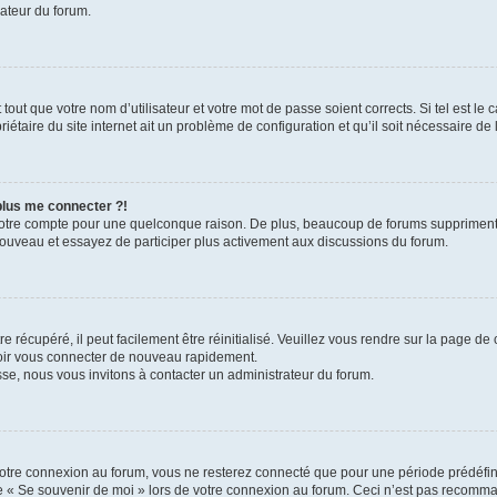
rateur du forum.
out que votre nom d’utilisateur et votre mot de passe soient corrects. Si tel est le
iétaire du site internet ait un problème de configuration et qu’il soit nécessaire de l
 plus me connecter ?!
votre compte pour une quelconque raison. De plus, beaucoup de forums suppriment pér
 nouveau et essayez de participer plus activement aux discussions du forum.
 récupéré, il peut facilement être réinitialisé. Veuillez vous rendre sur la page de
voir vous connecter de nouveau rapidement.
sse, nous vous invitons à contacter un administrateur du forum.
otre connexion au forum, vous ne resterez connecté que pour une période prédéfinie
se « Se souvenir de moi » lors de votre connexion au forum. Ceci n’est pas recomm