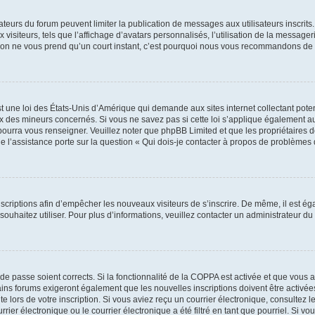
trateurs du forum peuvent limiter la publication de messages aux utilisateurs inscri
visiteurs, tels que l’affichage d’avatars personnalisés, l’utilisation de la messager
ription ne vous prend qu’un court instant, c’est pourquoi nous vous recommandons de l
t une loi des États-Unis d’Amérique qui demande aux sites internet collectant pot
 des mineurs concernés. Si vous ne savez pas si cette loi s’applique également au
 pourra vous renseigner. Veuillez noter que phpBB Limited et que les propriétaires
ue l’assistance porte sur la question « Qui dois-je contacter à propos de problèmes 
inscriptions afin d’empêcher les nouveaux visiteurs de s’inscrire. De même, il est é
s souhaitez utiliser. Pour plus d’informations, veuillez contacter un administrateur du
t de passe soient corrects. Si la fonctionnalité de la COPPA est activée et que vous 
ains forums exigeront également que les nouvelles inscriptions doivent être activée
te lors de votre inscription. Si vous aviez reçu un courrier électronique, consultez l
r électronique ou le courrier électronique a été filtré en tant que pourriel. Si vo