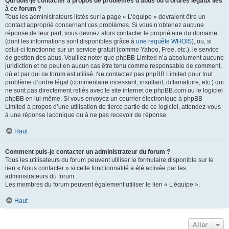
Qui dois-je contacter à propos de problèmes d’abus ou d’ordres légaux liés
à ce forum ?
Tous les administrateurs listés sur la page « L’équipe » devraient être un
contact approprié concernant ces problèmes. Si vous n’obtenez aucune
réponse de leur part, vous devriez alors contacter le propriétaire du domaine
(dont les informations sont disponibles grâce à
une requête WHOIS
), ou, si
celui-ci fonctionne sur un service gratuit (comme Yahoo, Free, etc.), le service
de gestion des abus. Veuillez noter que phpBB Limited n’a absolument aucune
juridiction et ne peut en aucun cas être tenu comme responsable de comment,
où et par qui ce forum est utilisé. Ne contactez pas phpBB Limited pour tout
problème d’ordre légal (commentaire incessant, insultant, diffamatoire, etc.) qui
ne sont pas directement reliés avec le site internet de phpBB.com ou le logiciel
phpBB en lui-même. Si vous envoyez un courrier électronique à phpBB
Limited à propos d’une utilisation de tierce partie de ce logiciel, attendez-vous
à une réponse laconique ou à ne pas recevoir de réponse.
Haut
Comment puis-je contacter un administrateur du forum ?
Tous les utilisateurs du forum peuvent utiliser le formulaire disponible sur le
lien « Nous contacter » si cette fonctionnalité a été activée par les
administrateurs du forum.
Les membres du forum peuvent également utiliser le lien « L’équipe ».
Haut
Aller