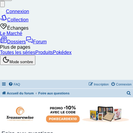
FAQ
Inscription
Connexion
Accueil du forum
Foire aux questions
e
c
h
e
r