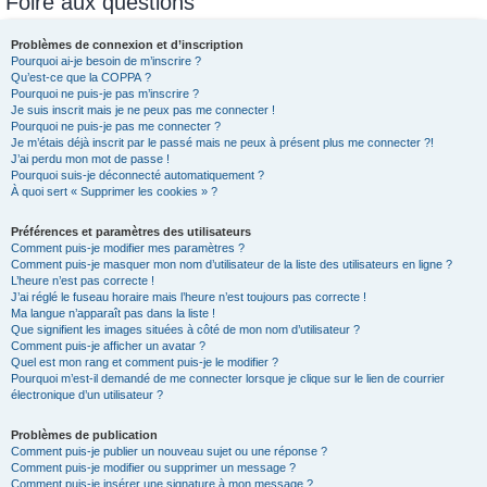
Foire aux questions
c
h
Problèmes de connexion et d’inscription
Pourquoi ai-je besoin de m’inscrire ?
e
Qu’est-ce que la COPPA ?
r
Pourquoi ne puis-je pas m’inscrire ?
Je suis inscrit mais je ne peux pas me connecter !
Pourquoi ne puis-je pas me connecter ?
Je m’étais déjà inscrit par le passé mais ne peux à présent plus me connecter ?!
J’ai perdu mon mot de passe !
Pourquoi suis-je déconnecté automatiquement ?
À quoi sert « Supprimer les cookies » ?
Préférences et paramètres des utilisateurs
Comment puis-je modifier mes paramètres ?
Comment puis-je masquer mon nom d’utilisateur de la liste des utilisateurs en ligne ?
L’heure n’est pas correcte !
J’ai réglé le fuseau horaire mais l’heure n’est toujours pas correcte !
Ma langue n’apparaît pas dans la liste !
Que signifient les images situées à côté de mon nom d’utilisateur ?
Comment puis-je afficher un avatar ?
Quel est mon rang et comment puis-je le modifier ?
Pourquoi m’est-il demandé de me connecter lorsque je clique sur le lien de courrier
électronique d’un utilisateur ?
Problèmes de publication
Comment puis-je publier un nouveau sujet ou une réponse ?
Comment puis-je modifier ou supprimer un message ?
Comment puis-je insérer une signature à mon message ?